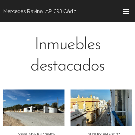
Mercedes Ravina. API 393 Cádiz
Inmuebles
destacados
🐴 YEGUADA EN VENTA
🏠 DUPLEX EN VENTA