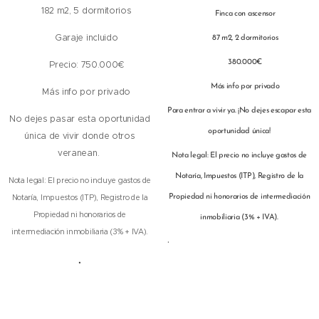
🛌 182 m2, 5 dormitorios
🛗 Finca con ascensor
🚘 Garaje incluido
🛌 87 m2, 2 dormitorios
💰 380.000€
💰 Precio: 750.000€
ℹ️ Más info por privado
ℹ️ Más info por privado
Para entrar a vivir ya. ¡No dejes escapar esta
No dejes pasar esta oportunidad
oportunidad única!
única de vivir donde otros
veranean.
Nota legal: El precio no incluye gastos de
Notaría, Impuestos (ITP), Registro de la
Nota legal: El precio no incluye gastos de
Notaría, Impuestos (ITP), Registro de la
Propiedad ni honorarios de intermediación
Propiedad ni honorarios de
inmobiliaria (3% + IVA).
intermediación inmobiliaria (3% + IVA).
.
.