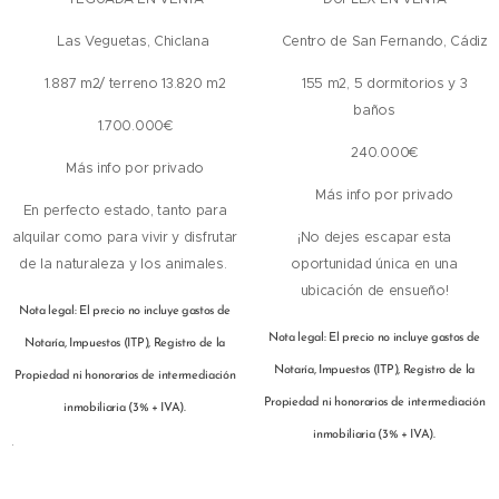
📍Las Veguetas, Chiclana
📍 Centro de San Fernando, Cádiz
🏠 1.887 m2/ terreno 13.820 m2
🛏️ 155 m2, 5 dormitorios y 3
baños
💰 1.700.000€
💰 240.000€
ℹ️ Más info por privado
ℹ️ Más info por privado
En perfecto estado, tanto para
alquilar como para vivir y disfrutar
¡No dejes escapar esta
de la naturaleza y los animales.
oportunidad única en una
ubicación de ensueño!
Nota legal: El precio no incluye gastos de
Nota legal: El precio no incluye gastos de
Notaría, Impuestos (ITP), Registro de la
Notaría, Impuestos (ITP), Registro de la
Propiedad ni honorarios de intermediación
Propiedad ni honorarios de intermediación
inmobiliaria (3% + IVA).
inmobiliaria (3% + IVA).
.